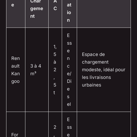
Char
A
e
at
geme
C
io
nt
n
E
ss
1,
e
5
Espace de
Ren
n
à
chargement
ault
3 à 4
c
2
modeste, idéal pour
Kan
m³
e/
,
les livraisons
goo
Di
5
urbaines
e
t
s
el
E
2
ss
For
,
e