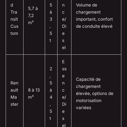
d
5
n
Volume de
5,7 à
Tra
à
c
chargement
7,2
nsit
3
e/
important, confort
m³
Cus
,
Di
de conduite élevé
tom
5
e
t
s
el
E
2
ss
,
e
Capacité de
Ren
5
n
chargement
ault
8 à 13
à
c
élevée, options de
Ma
m³
4
e/
motorisation
ster
,
Di
variées
5
e
t
s
el