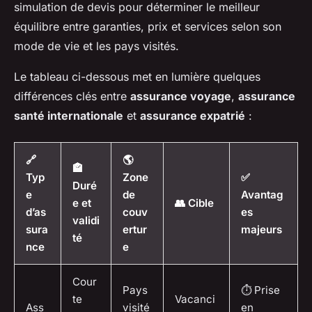
simulation de devis pour déterminer le meilleur
équilibre entre garanties, prix et services selon son
mode de vie et les pays visités.
Le tableau ci-dessous met en lumière quelques
différences clés entre
assurance voyage
,
assurance
santé internationale
et
assurance expatrié
:
🔗
🌎
🏤
Typ
Zone
✅
Duré
e
de
Avantag
e et
👥 Cible
d’as
couv
es
validi
sura
ertur
majeurs
té
nce
e
Cour
Pays
⏱ Prise
te
Vacanci
Ass
visité
en