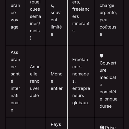
(quel
ers,
uran
s,
charge
ques
freelanc
ce
souv
urgente,
sema
ers
voy
ent
peu
ines/
itinérant
age
limité
coûteus
mois
s
e
e
)
Ass
🛡
uran
Freelan
Couvert
ce
Annu
cers
ure
sant
elle
Mond
nomade
médical
é
reno
e
s,
e
inter
uvel
entier
entrepre
complèt
nati
able
neurs
e longue
onal
globaux
durée
e
Pays
🏥 Prise